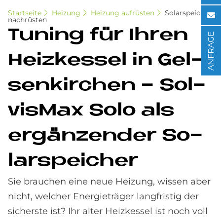
Startseite
Heizung
Heizung aufrüsten
Solarspeicher
nachrüsten
Tu­n­ing für Ih­ren
ANFRAGE
Heiz­kes­sel in Gel­
sen­kir­chen - Sol­
vis­Max Solo als
er­gän­zen­der So­
lar­spei­cher
Sie brauchen eine neue Heizung, wissen aber
nicht, welcher Energieträger langfristig der
sicherste ist? Ihr alter Heizkessel ist noch voll