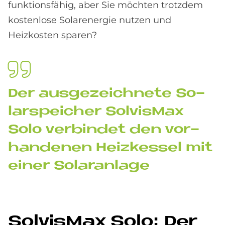
funktionsfähig, aber Sie möchten trotzdem
kostenlose Solarenergie nutzen und
Heizkosten sparen?
Der aus­ge­zeich­ne­te So­
lar­spei­cher Sol­vis­Max
Solo ver­bin­det den vor­
han­de­nen Heiz­kes­sel mit
ei­ner So­lar­an­la­ge
Sol­vis­Max Solo: Der