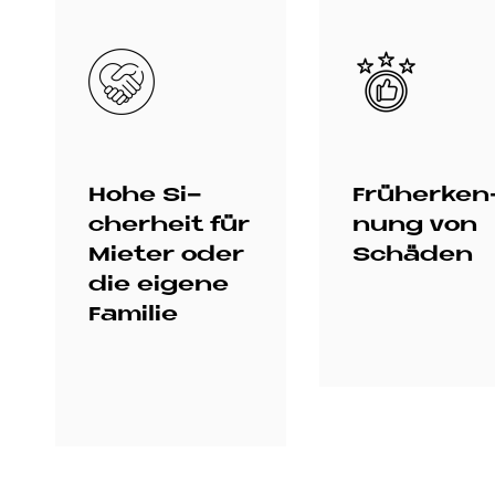
Bild
Bild
Hohe Si­
Früh­erken
cher­heit für
nung von
Mie­ter oder
Schä­den
die ei­ge­ne
Fa­mi­lie