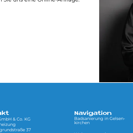
akt
Navigation
Badsanierung in Gel­sen­
 GmbH & Co. KG
kir­chen
heizung
grundstraße 37