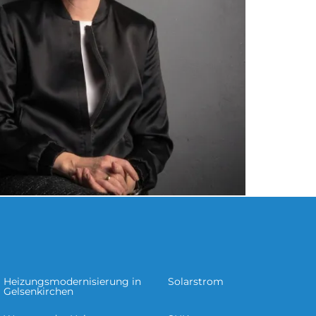
Heizungsmodernisierung in
Solarstrom
Gel­sen­kir­chen