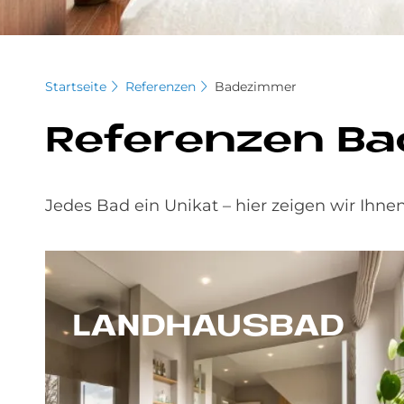
Startseite
Referenzen
Badezimmer
Re­fe­ren­zen Ba
Jedes Bad ein Unikat – hier zeigen wir Ihn
LAND­HAUS­BAD
Bei diesem Landhausbad auf einem ehemaligen Bauernhof, brilliert moderne Badoptik mit rustikalen Charme. Die speziell angefertigten Holzmöbel runden d...