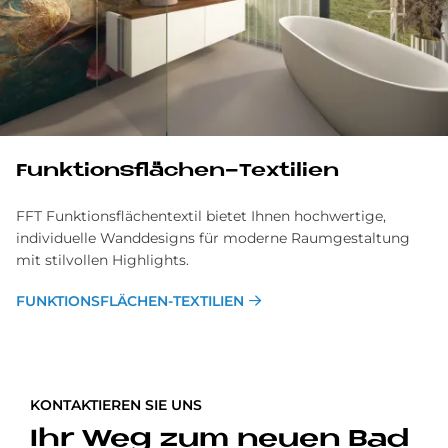
Funk­ti­ons­flä­chen-Tex­ti­li­en
FFT Funktionsflächentextil bietet Ihnen hochwertige,
individuelle Wanddesigns für moderne Raumgestaltung
mit stilvollen Highlights.
FUNK­TI­ONS­FLÄ­CHEN-TEX­TI­LI­EN
KONTAKTIEREN SIE UNS
Ihr Weg zum neuen Bad