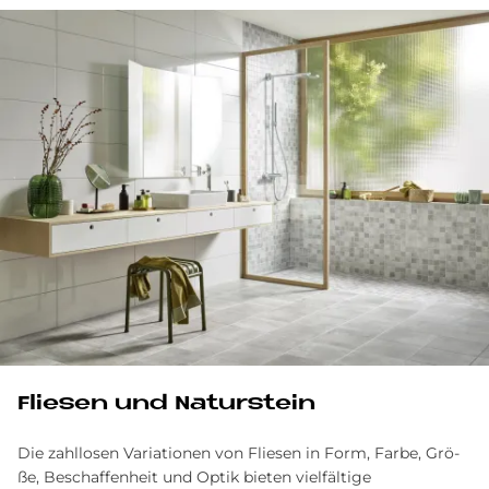
Flie­sen und Na­tur­stein
Die zahllosen Va­ria­tio­nen von Flie­sen in Form, Far­be, Grö­
ße, Be­schaf­fen­heit und Op­tik bieten vielfältige