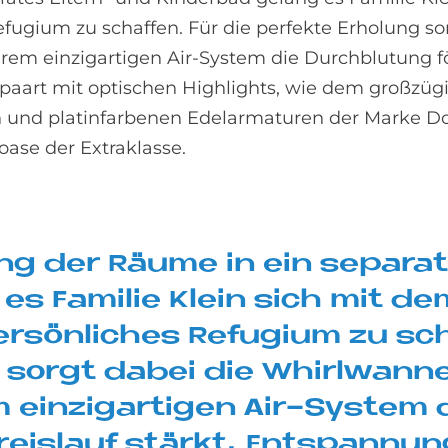
fugium zu schaffen. Für die perfekte Erholung so
ihrem einzigartigen Air-System die Durchblutung 
Gepaart mit optischen Highlights, wie dem großzüg
 und platinfarbenen Edelarmaturen der Marke Do
oase der Extraklasse.
ung der Räu­me in ein se­pa­ra­
 es Fa­mi­lie Klein sich mit de
r­sön­li­ches Re­fu­gi­um zu sc
ng sor­gt da­bei die Whirl­wan­
em ein­zig­ar­ti­gen Air-Sy­ste
eis­lauf stär­kt. Ent­span­nun