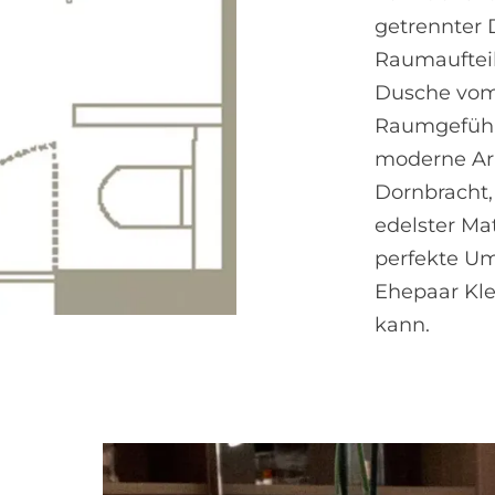
getrennter 
Raumaufteil
Dusche vom 
Raumgefühl
moderne Ar
Dornbracht,
edelster Ma
perfekte Um
Ehepaar Kle
kann.