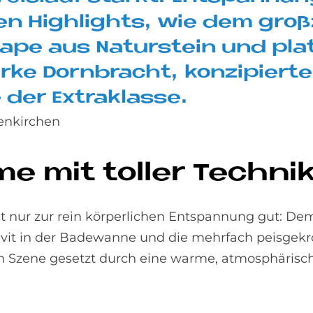
en High­lights, wie dem groß­
pe aus Na­tur­stein und pla­t
­ke Dorn­bracht, kon­zi­pier­te 
 der Ex­tra­klas­se.
senkirchen
e mit tol­ler Tech­ni
cht nur zur rein körperlichen Entspannung gut: 
ravit in der Badewanne und die mehrfach peisgek
n Szene gesetzt durch eine warme, atmosphärisc