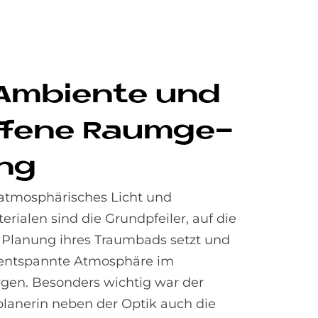
 Am­bi­en­te und
f­fe­ne Raum­ge­
ung
atmosphärisches Licht und
rialen sind die Grundpfeiler, auf die
r Planung ihres Traumbads setzt und
 entspannte Atmosphäre im
en. Besonders wichtig war der
lanerin neben der Optik auch die