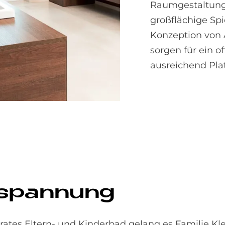
Raumgestaltung
großflächige Sp
Konzeption von
sorgen für ein 
ausreichend Plat
­span­nung
rates Eltern- und Kinderbad gelang es Familie Kl