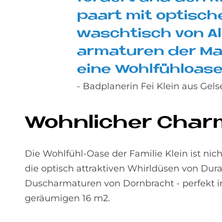
paart mit op­ti­sch
wasch­tisch von Ala
ar­ma­tu­ren der Mar
eine Wohl­fühlo­a­se
- Badplanerin Fei Klein aus Gel
Wohn­li­cher Charm
Die Wohlfühl-Oase der Familie Klein ist ni
die optisch attraktiven Whirldüsen von Du
Duscharmaturen von Dornbracht - perfekt i
geräumigen 16 m2.