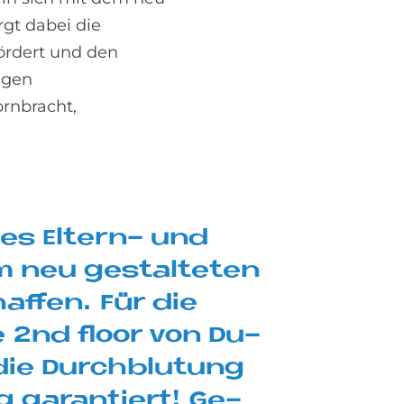
rgt dabei die
fördert und den
igen
rnbracht,
tes El­tern- und
m neu ge­stal­te­ten
haf­fen. Für die
ne 2nd floor von Du­
m die Durch­blu­tung
g ga­ran­tiert! Ge­