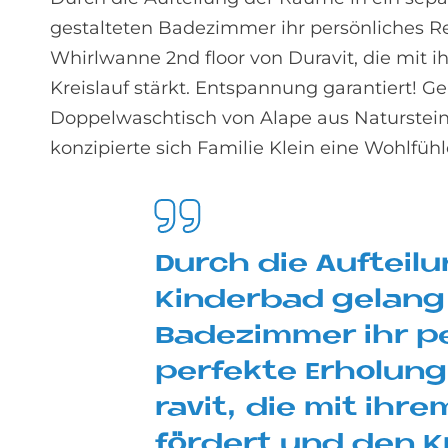
gestalteten Badezimmer ihr persönliches Re
Whirlwanne 2nd floor von Duravit, die mit 
Kreislauf stärkt. Entspannung garantiert! 
Doppelwaschtisch von Alape aus Naturstein
konzipierte sich Familie Klein eine Wohlfühl
Durch die Auf­tei­l
Kin­der­bad ge­lang
Ba­de­zim­mer ihr pe
per­fek­te Er­ho­lu
ra­vit, die mit ih­r
för­dert und den Kr