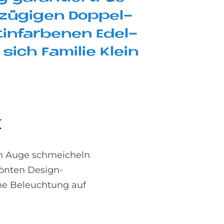
zü­gi­gen Dop­pel­
in­far­be­nen Edel­
sich Fa­mi­lie Klein
k
Dem Auge schmeicheln
rönten Design-
he Beleuchtung auf