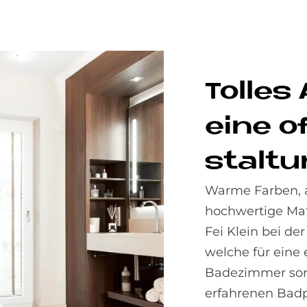
Tol­les
eine o
stal­t
Warme Farben, 
hochwertige Mate
Fei Klein bei de
welche für eine
Badezimmer sorg
erfahrenen Badp