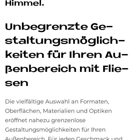
Him­mel.
Un­be­grenz­te Ge­
stal­tungs­mög­lich­
kei­ten für Ih­ren Au­
ßen­be­reich mit Flie­
sen
Die vielfältige Auswahl an Formaten,
Oberflächen, Materialien und Optiken
eröffnet nahezu grenzenlose
Gestaltungsmöglichkeiten für Ihren
Außenbereich. Für jeden Geschmack und