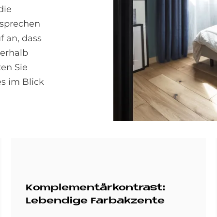
die
nsprechen
f an, dass
erhalb
en Sie
s im Blick
Komplementärkontrast:
Lebendige Farbakzente