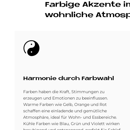
Far­bi­ge Ak­zen­t
wohn­li­che At­mo­s
Bild
Har­mo­nie durch Farb­wahl
Farben haben die Kraft, Stimmungen zu
erzeugen und Emotionen zu beeinflussen.
Warme Farben wie Gelb, Orange und Rot
schaffen eine einladende und gemütliche
Atmosphäre, ideal für Wohn- und Essbereiche.
Kühle Farben wie Blau, Grün und Violett wirken