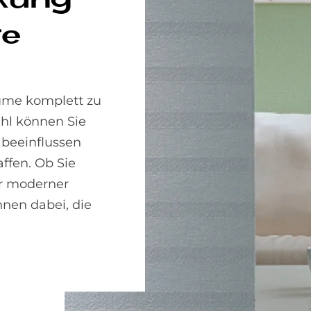
­kung
re
äume komplett zu
ahl können Sie
 beeinflussen
ffen. Ob Sie
r moderner
hnen dabei, die