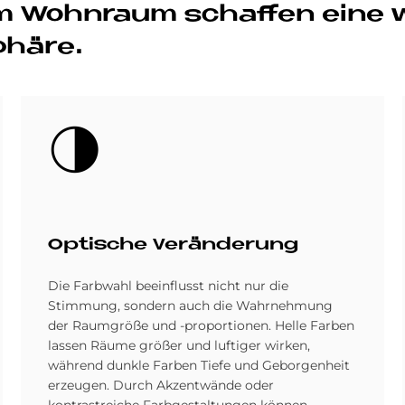
e im Wohn­raum schaf­fen eine
phä­re.
Bild
Op­ti­sche Ver­än­de­rung
Die Farbwahl beeinflusst nicht nur die
Stimmung, sondern auch die Wahrnehmung
der Raumgröße und -proportionen. Helle Farben
lassen Räume größer und luftiger wirken,
während dunkle Farben Tiefe und Geborgenheit
erzeugen. Durch Akzentwände oder