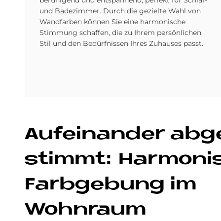
beruhigend und entspannend, perfekt für Schlaf-
und Badezimmer. Durch die gezielte Wahl von
Wandfarben können Sie eine harmonische
Stimmung schaffen, die zu Ihrem persönlichen
Stil und den Bedürfnissen Ihres Zuhauses passt.
Auf­ein­an­der ab­
stim­mt: Har­mo­ni
Farb­ge­bung im
Wohn­raum