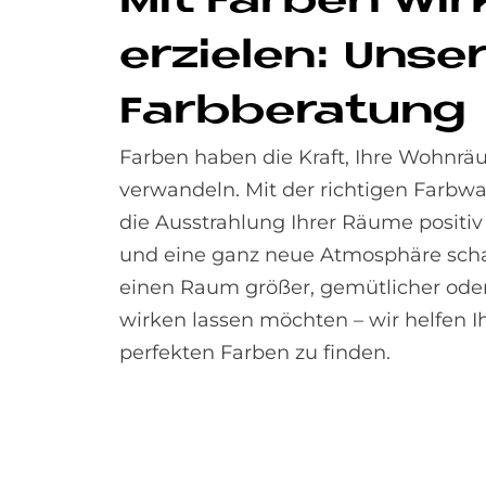
Mit Far­ben Wir
er­zie­len: Un­se­
Farb­be­ra­tung
Farben haben die Kraft, Ihre Wohnr
verwandeln. Mit der richtigen Farbw
die Ausstrahlung Ihrer Räume positiv
und eine ganz neue Atmosphäre scha
einen Raum größer, gemütlicher ode
wirken lassen möchten – wir helfen I
perfekten Farben zu finden.