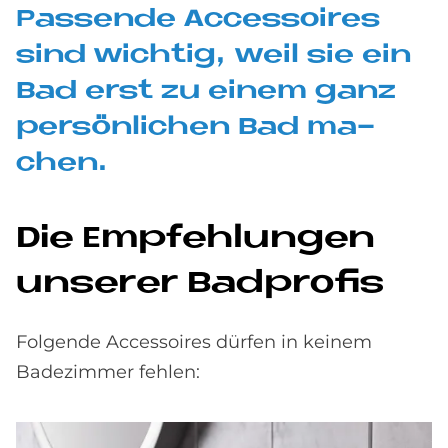
Pas­sen­de Ac­ces­soires
sind wich­tig, weil sie ein
Bad erst zu ei­nem ganz
per­sön­li­chen Bad ma­
chen.
Die Emp­feh­lun­gen
un­se­rer Bad­pro­fis
Folgende Accessoires dürfen in keinem
Badezimmer fehlen: