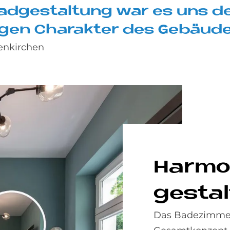
ad­ge­stal­tung war es uns d
ti­gen Cha­rak­ter des Ge­bäu­d
senkirchen
Har­mo
ge­sta
Das Badezimmer