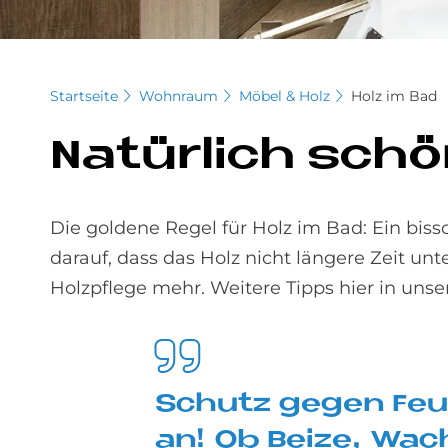
Startseite
Wohnraum
Möbel & Holz
Holz im Bad
Na­tür­lich schö
Die goldene Regel für Holz im Bad: Ein bissc
darauf, dass das Holz nicht längere Zeit unte
Holzpflege mehr. Weitere Tipps hier in unse
Schu­tz ge­gen Feuc
an! Ob Bei­ze, Wach