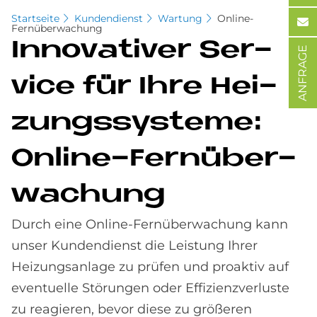
Startseite
Kundendienst
Wartung
Online-
Fernüberwachung
In­no­va­ti­ver Ser­
ANFRAGE
vice für Ihre Hei­
zungs­sy­ste­me:
On­line-Fern­über­
wa­chung
Durch eine Online-Fernüberwachung kann
unser Kundendienst die Leistung Ihrer
Heizungsanlage zu prüfen und proaktiv auf
eventuelle Störungen oder Effizienzverluste
zu reagieren, bevor diese zu größeren