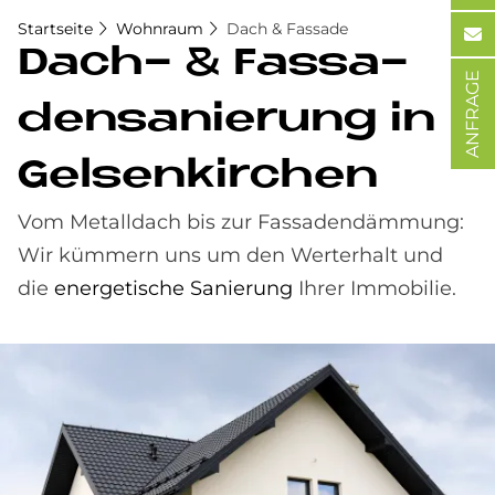
Startseite
Wohnraum
Dach & Fassade
Dach- & Fas­sa­
ANFRAGE
den­sa­nie­rung in
Gel­sen­kir­chen
Vom Metalldach bis zur Fassadendämmung:
Wir kümmern uns um den Werterhalt und
die
energetische Sanierung
Ihrer Immobilie.