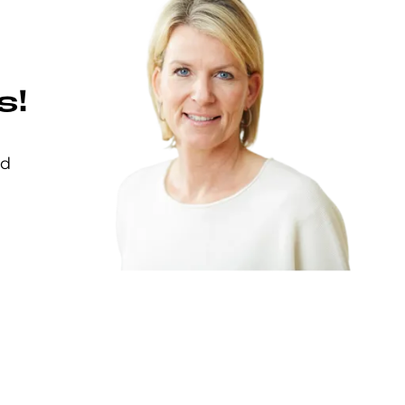
s!
nd