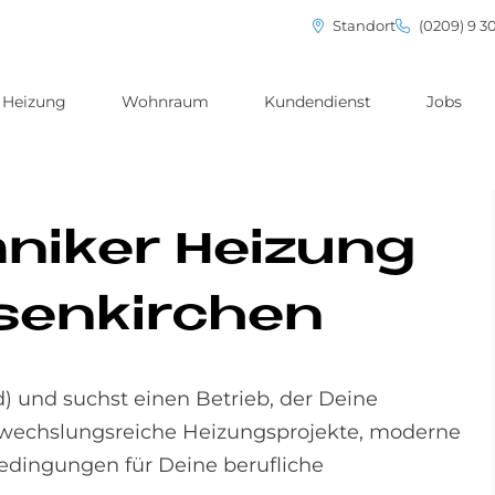
Standort
(0209) 9 3
Heizung
Wohnraum
Kundendienst
Jobs
­ni­ker Hei­zung
sen­kir­chen
 und suchst einen Betrieb, der Deine
bwechslungsreiche Heizungsprojekte, moderne
Bedingungen für Deine berufliche