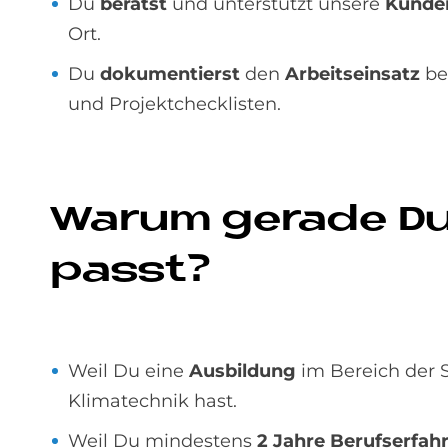
Du
berätst
und unterstützt unsere
Kund
Ort.
Du
dokumentierst
den
Arbeitseinsatz
be
und Projektchecklisten.
Wa­rum ge­ra­de D
passt?
Weil Du eine
Ausbildung
im Bereich der S
Klimatechnik hast.
Weil Du mindestens
2 Jahre Berufserfah