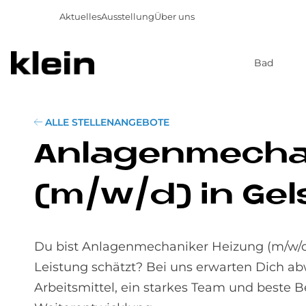
Aktuelles
Ausstellung
Über uns
Bad
Direkt
zum
Inhalt
ALLE STELLENANGEBOTE
An­la­gen­me­cha
(m/w/d) in Gel­
Du bist Anlagenmechaniker Heizung (m/w/d)
Leistung schätzt? Bei uns erwarten Dich a
Arbeitsmittel, ein starkes Team und beste 