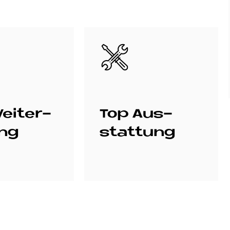
Bild
ei­ter­
Top Aus­
ung
stat­tung