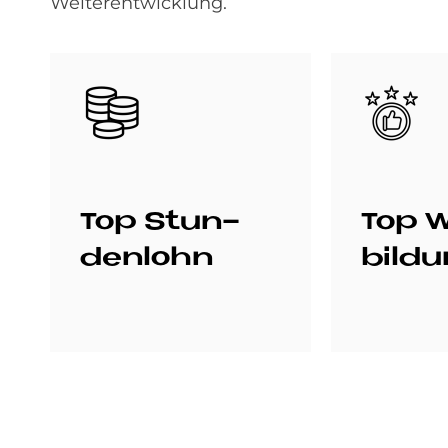
Weiterentwicklung.
Bild
Bild
Top Stun­
Top W
den­lohn
bil­d