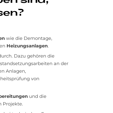
­ben sind,
­sen?
en
wie die Demontage,
ten
Heizungsanlagen
.
urch. Dazu gehören die
standsetzungsarbeiten an der
en Anlagen,
theitsprüfung von
bereitungen
und die
n Projekte.