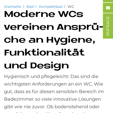
Startseite
Bad
Komplettbad
WC
Mo­der­ne WCs
ANFRAGE
ver­ei­nen An­sprü­
che an Hy­gie­ne,
Funk­tio­na­li­tät
und De­sign
Hygienisch und pflegeleicht: Das sind die
wichtigsten Anforderungen an ein WC. Wie
gut, dass es für diesen sensiblen Bereich im
Badezimmer so viele innovative Lösungen
gibt wie nie zuvor. Ob bodenstehend oder