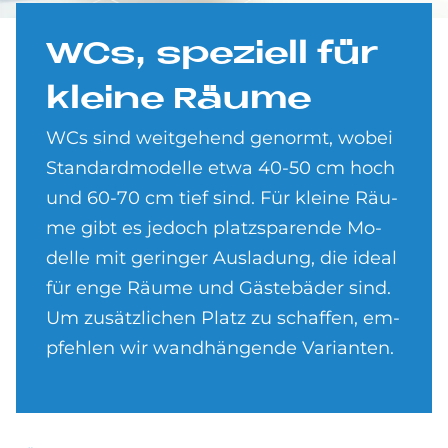
WCs, spe­ziell für
klei­ne Räu­me
WCs sind weit­gehend genormt, wobei
Standard­mo­del­le etwa 40-50 cm hoch
und 60-70 cm tief sind. Für kleine Räu­
me gibt es je­doch platz­sparen­de Mo­
delle mit ge­ringer Aus­ladung, die ideal
für enge Räume und Gäste­bäder sind.
Um zu­sätz­lichen Platz zu schaf­fen, em­
pfehlen wir wand­hängende Varianten.