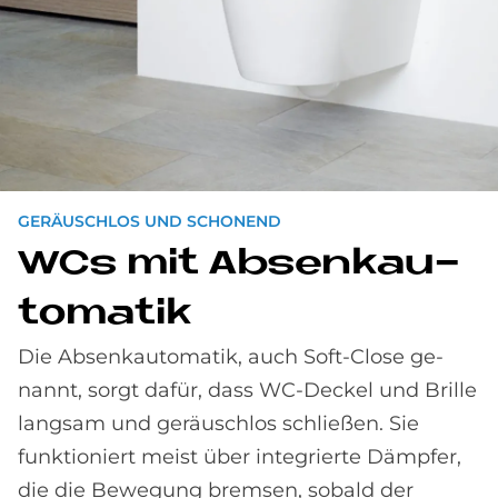
GERÄUSCHLOS UND SCHONEND
WCs mit Ab­senk­au­
to­ma­tik
Die Absenkautomatik, auch Soft-Close ge­
nannt, sorgt dafür, dass WC-Deckel und Brille
lang­sam und geräusch­los schließen. Sie
funktioniert meist über inte­grierte Dämpfer,
die die Be­wegung brem­sen, so­bald der