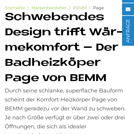
Startseite
Markenhersteller
BEMM
Page
Schwe­ben­des
ANFRAGE
De­sign trif­ft Wär­
me­kom­fort – Der
Bad­heiz­kö­per
Page von BEMM
Durch seine schlanke, superflache Bauform
scheint der Komfort-Heizkörper Page von
BEMM geradezu vor der Wand zu schweben.
Je nach Größe verfügt er über zwei oder drei
Öffnungen, die sich als idealer