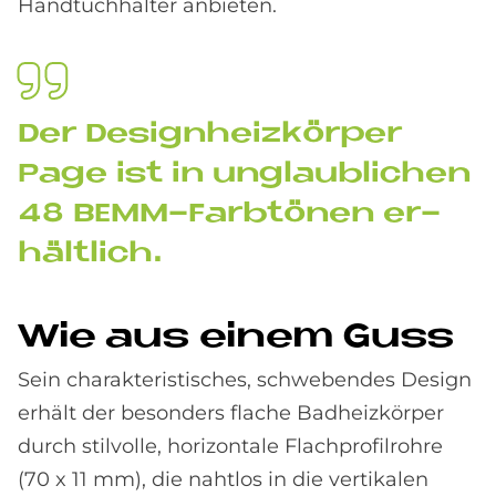
Handtuchhalter anbieten.
Der De­sign­heiz­kör­per
Page ist in un­glaub­li­chen
48 BEMM-Farb­tö­nen er­
hält­lich.
Wie aus ei­nem Guss
Sein charakteristisches, schwebendes Design
erhält der besonders flache Badheizkörper
durch stilvolle, horizontale Flachprofilrohre
(70 x 11 mm), die nahtlos in die vertikalen